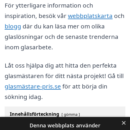
För ytterligare information och
inspiration, besök vår
webbplatskarta
och
blogg
där du kan läsa mer om olika
glaslösningar och de senaste trenderna
inom glasarbete.
Låt oss hjälpa dig att hitta den perfekta
glasmästaren för ditt nästa projekt! Gå till
glasmästare-pris.se
för att börja din
sökning idag.
Innehållsförteckning
gömma
×
1
Vilken stad söker du efter proffs i?
Denna webbplats använder
2
Sök efter glasmästare i de största städerna i Sverige