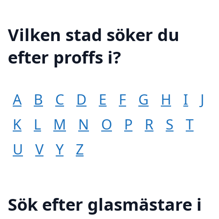
Vilken stad söker du
efter proffs i?
A
B
C
D
E
F
G
H
I
J
K
L
M
N
O
P
R
S
T
U
V
Y
Z
Sök efter glasmästare i