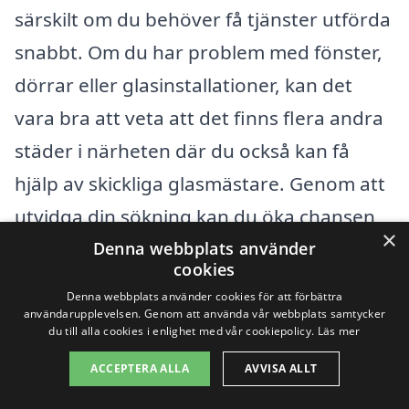
särskilt om du behöver få tjänster utförda
snabbt. Om du har problem med fönster,
dörrar eller glasinstallationer, kan det
vara bra att veta att det finns flera andra
städer i närheten där du också kan få
hjälp av skickliga glasmästare. Genom att
utvidga din sökning kan du öka chansen
×
att hitta den perfekta hantverkaren för
Denna webbplats använder
cookies
just ditt behov.
Denna webbplats använder cookies för att förbättra
användarupplevelsen. Genom att använda vår webbplats samtycker
du till alla cookies i enlighet med vår cookiepolicy.
Läs mer
Här är några städer i närheten av Lund
som du kan överväga att leta efter
ACCEPTERA ALLA
AVVISA ALLT
glasmästare i: