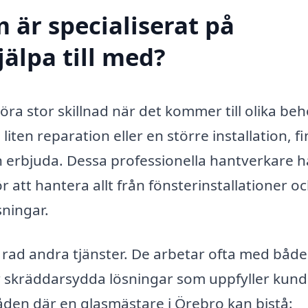
 är specialiserat på
älpa till med?
ra stor skillnad när det kommer till olika be
iten reparation eller en större installation, f
 erbjuda. Dessa professionella hantverkare h
 att hantera allt från fönsterinstallationer o
sningar.
 rad andra tjänster. De arbetar ofta med både
r skräddarsydda lösningar som uppfyller kun
åden där en glasmästare i Örebro kan bistå: