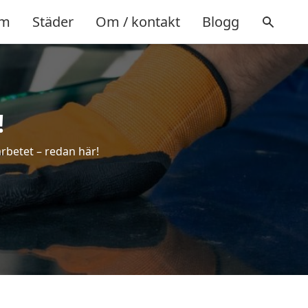
m
Städer
Om / kontakt
Blogg
!
arbetet – redan här!