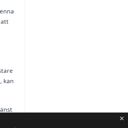
Denna
 att
stare
, kan
jänst
×