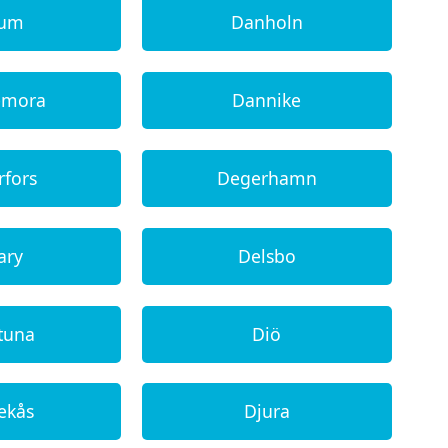
lum
Danholn
emora
Dannike
rfors
Degerhamn
ary
Delsbo
tuna
Diö
ekås
Djura