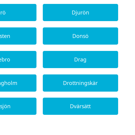
urö
Djurön
sten
Donsö
ebro
Drag
ingholm
Drottningskär
sjön
Dvärsätt