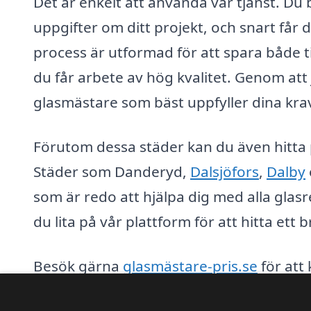
Det är enkelt att använda vår tjänst. Du
uppgifter om ditt projekt, och snart får
process är utformad för att spara både t
du får arbete av hög kvalitet. Genom att 
glasmästare som bäst uppfyller dina kra
Förutom dessa städer kan du även hitta p
Städer som Danderyd,
Dalsjöfors
,
Dalby
som är redo att hjälpa dig med alla glasr
du lita på vår plattform för att hitta ett
Besök gärna
glasmästare-pris.se
för att
är helt kostnadsfri och utan förpliktelser,