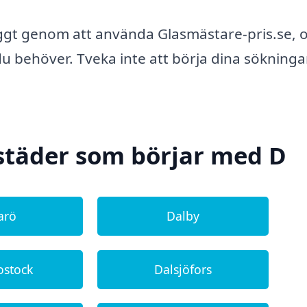
yggt genom att använda Glasmästare-pris.se, 
du behöver. Tveka inte att börja dina sökninga
städer som börjar med D
arö
Dalby
ostock
Dalsjöfors