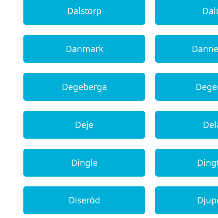
Dalstorp
Da
Danmark
Dann
Degeberga
Dege
Deje
Del
Dingle
Ding
Diseröd
Djup