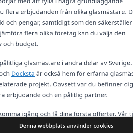
 börjar med att fylla i några grundläggande
 du flera erbjudanden från olika glasmästare. 
id och pengar, samtidigt som den säkerställer
jämföra flera olika företag kan du välja den
v och budget.
ålitliga glasmästare i andra delar av Sverige.
och
Docksta
är också hem för erfarna glasmä
elaterade projekt. Oavsett var du befinner dig
 bra erbjudande och en pålitlig partner.
 komma igång och få dina första offerter. Vår t
 vilket gör det enkelt och tryggt att hitta rätt
Denna webbplats använder cookies