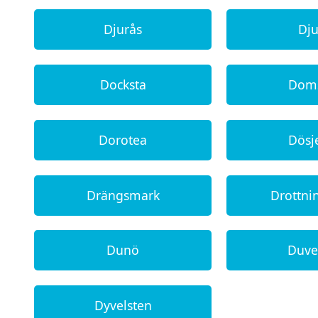
Djurås
Dj
Docksta
Dom
Dorotea
Dösj
Drängsmark
Drottn
Dunö
Duve
Dyvelsten