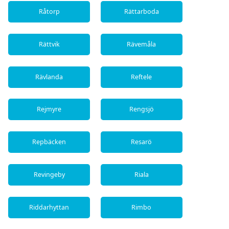
Råtorp
Rättarboda
Rättvik
Rävemåla
Rävlanda
Reftele
Rejmyre
Rengsjö
Repbäcken
Resarö
Revingeby
Riala
Riddarhyttan
Rimbo