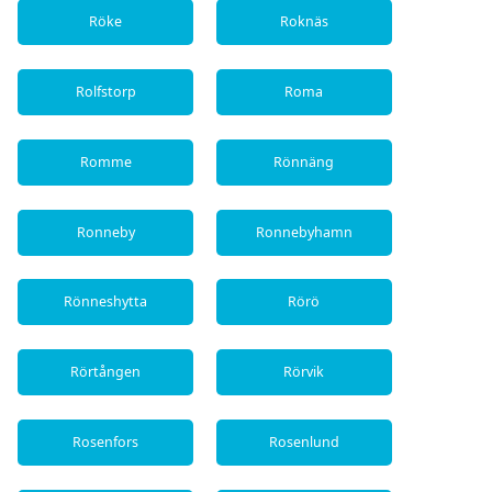
Röke
Roknäs
Rolfstorp
Roma
Romme
Rönnäng
Ronneby
Ronnebyhamn
Rönneshytta
Rörö
Rörtången
Rörvik
Rosenfors
Rosenlund