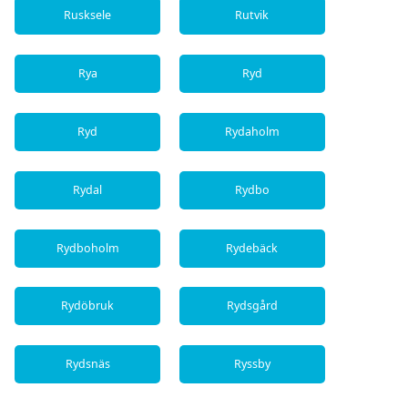
Rusksele
Rutvik
Rya
Ryd
Ryd
Rydaholm
Rydal
Rydbo
Rydboholm
Rydebäck
Rydöbruk
Rydsgård
Rydsnäs
Ryssby