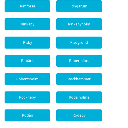
Rimforsa
Ringarum
Rinkaby
Rinkabyholm
Risby
Risögrund
Röbäck
Robertsfors
Robertsholm
Rockhammar
Rockneby
Röda holme
Rödån
Rödeby