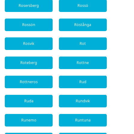
Rosersberg
Rossö
Rossön
Röstånga
Rosvik
Rot
Roteberg
Rottne
Rottneros
Rud
Ruda
Rundvik
Runemo
Runtuna