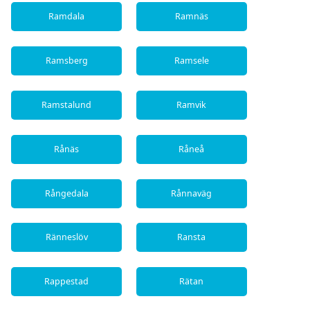
Ramdala
Ramnäs
Ramsberg
Ramsele
Ramstalund
Ramvik
Rånäs
Råneå
Rångedala
Rånnaväg
Ränneslöv
Ransta
Rappestad
Rätan