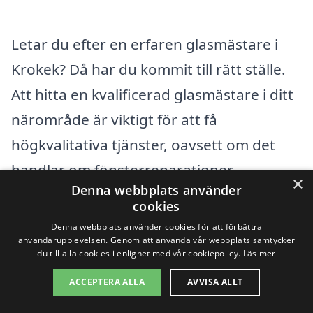
Letar du efter en erfaren glasmästare i
Krokek? Då har du kommit till rätt ställe.
Att hitta en kvalificerad glasmästare i ditt
närområde är viktigt för att få
högkvalitativa tjänster, oavsett om det
handlar om fönsterreparationer,
×
Denna webbplats använder
installation av glaspartier eller andra
cookies
glasrelaterade behov. Genom att
Denna webbplats använder cookies för att förbättra
användarupplevelsen. Genom att använda vår webbplats samtycker
använda vår plattform kan du enkelt
du till alla cookies i enlighet med vår cookiepolicy.
Läs mer
jämföra priser och tjänster från olika
ACCEPTERA ALLA
AVVISA ALLT
glasmästare för att hitta det bästa