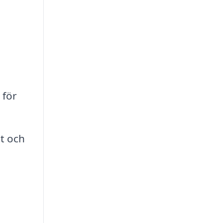
 för
et och