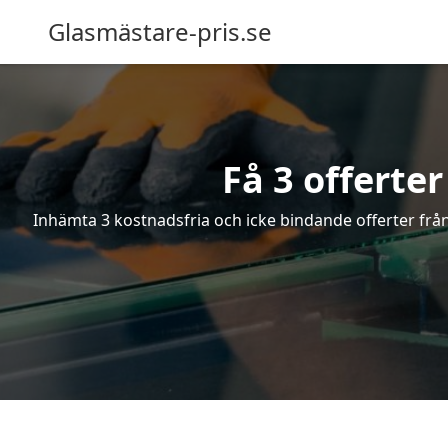
Glasmästare-pris.se
Få 3 offerte
Inhämta 3 kostnadsfria och icke bindande offerter från 