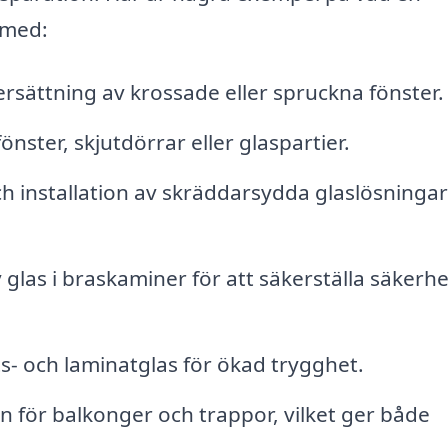
l med:
rsättning av krossade eller spruckna fönster.
önster, skjutdörrar eller glaspartier.
ch installation av skräddarsydda glaslösningar
v glas i braskaminer för att säkerställa säkerh
- och laminatglas för ökad trygghet.
en för balkonger och trappor, vilket ger både