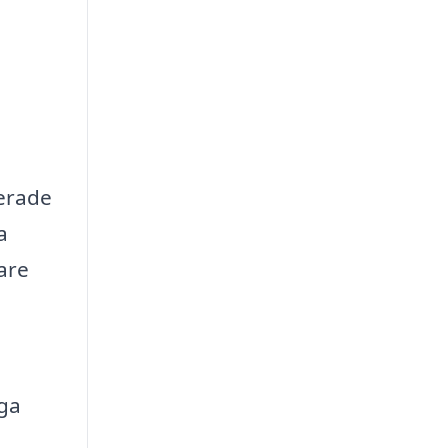
terade
a
are
iga