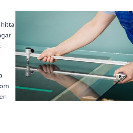
hitta
ngar
t
a
 om
 en