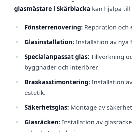
glasmästare i Skärblacka
kan hjälpa til
Fönsterrenovering:
Reparation och e
Glasinstallation:
Installation av nya f
Specialanpassat glas:
Tillverkning o
byggnader och interiörer.
Braskasstimontering:
Installation a
estetik.
Säkerhetsglas:
Montage av säkerhets
Glasräcken:
Installation av glasräck