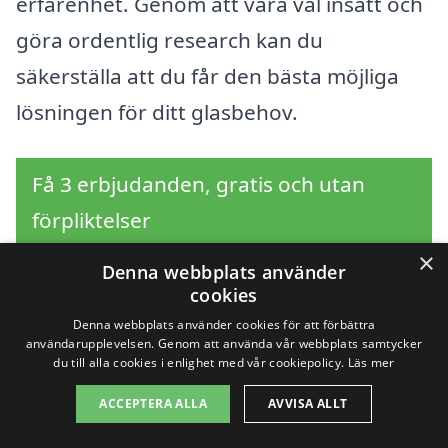
erfarenhet. Genom att vara väl insatt och
göra ordentlig research kan du
säkerställa att du får den bästa möjliga
lösningen för ditt glasbehov.
Få 3 erbjudanden, gratis och utan
förpliktelser
×
Denna webbplats använder
cookies
Sök efter en
Denna webbplats använder cookies för att förbättra
användarupplevelsen. Genom att använda vår webbplats samtycker
du till alla cookies i enlighet med vår cookiepolicy.
Läs mer
professionell för
ACCEPTERA ALLA
AVVISA ALLT
glasmästare i andra