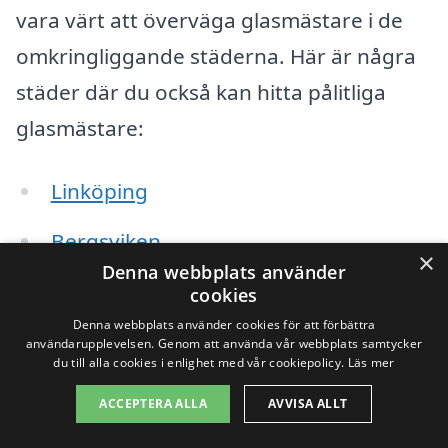
vara värt att överväga glasmästare i de
omkringliggande städerna. Här är några
städer där du också kan hitta pålitliga
glasmästare:
Linköping
Bergsviken
×
Denna webbplats använder
Skänninge
cookies
Denna webbplats använder cookies för att förbättra
Mjölby
användarupplevelsen. Genom att använda vår webbplats samtycker
du till alla cookies i enlighet med vår cookiepolicy.
Läs mer
Vadstena
ACCEPTERA ALLA
AVVISA ALLT
Finspång