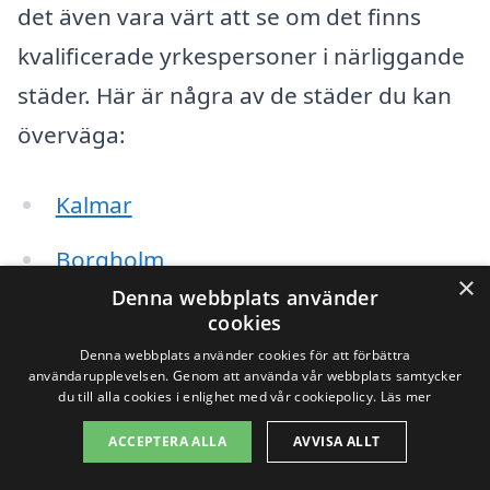
det även vara värt att se om det finns
kvalificerade yrkespersoner i närliggande
städer. Här är några av de städer du kan
överväga:
Kalmar
Borgholm
×
Denna webbplats använder
Mörbylånga
cookies
Denna webbplats använder cookies för att förbättra
Färjestaden
användarupplevelsen. Genom att använda vår webbplats samtycker
du till alla cookies i enlighet med vår cookiepolicy.
Läs mer
Oskarshamn
ACCEPTERA ALLA
AVVISA ALLT
Hultsfred