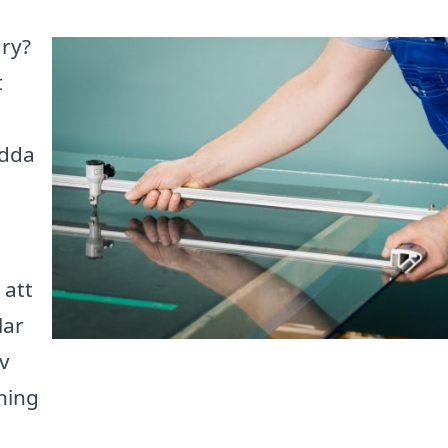
ary?
t
ydda
 att
lar
av
vning