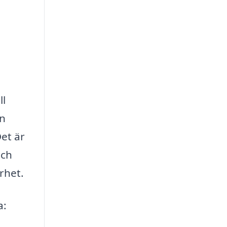
ll
on
Det är
och
rhet.
a: