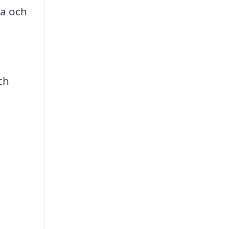
na och
ch