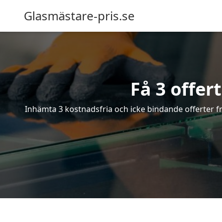
Glasmästare-pris.se
Få 3 offer
Inhämta 3 kostnadsfria och icke bindande offerter frå