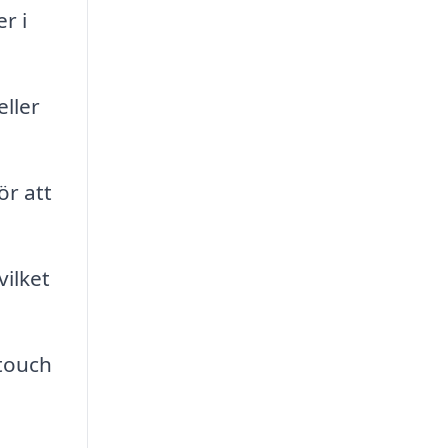
r i
eller
ör att
vilket
touch