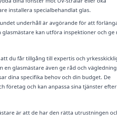
ydda dina fönster mot UV-strålar eller öka
e installera specialbehandlat glas.
ndet underhåll är avgörande för att förläng
n glasmästare kan utföra inspektioner och ge 
tt du får tillgång till expertis och yrkesskickli
n en glasmästare även ge råd och väglednin
sar dina specifika behov och din budget. De
 företag och kan anpassa sina tjänster efter
stare är att de har den rätta utrustningen oc