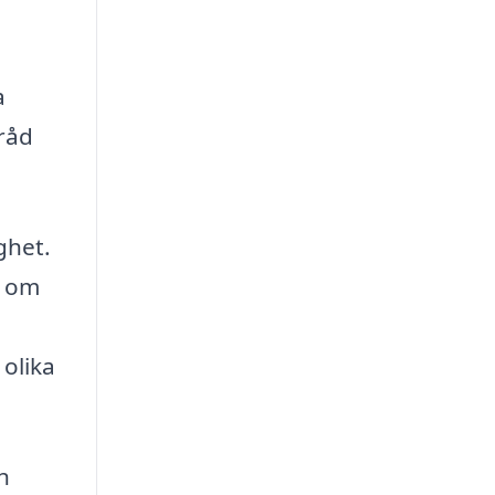
a
råd
ghet.
g om
 olika
h