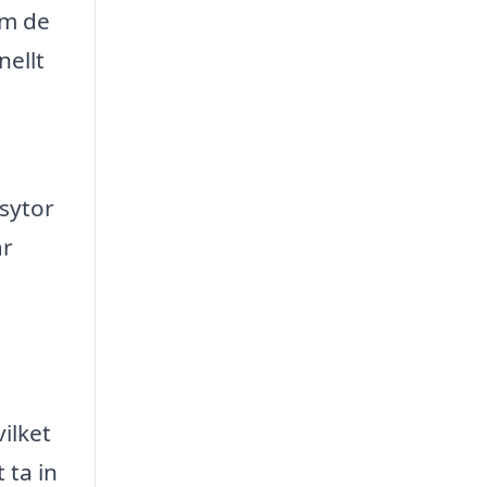
om de
nellt
asytor
ar
ilket
 ta in