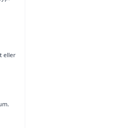
 eller
rum.