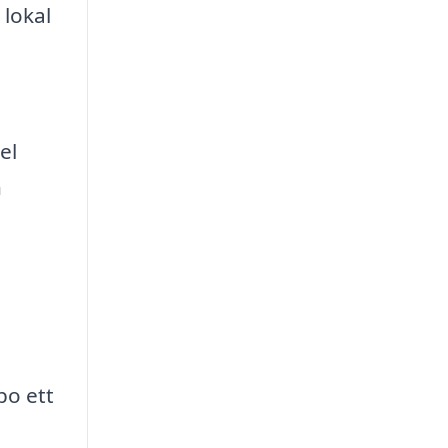
 lokal
el
n
bo ett