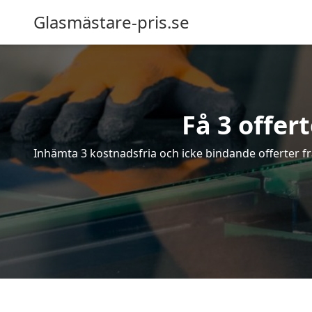
Glasmästare-pris.se
Få 3 offer
Inhämta 3 kostnadsfria och icke bindande offerter frå