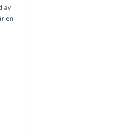
d av
är en