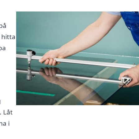
 på
 hitta
pa
g
. Låt
na i