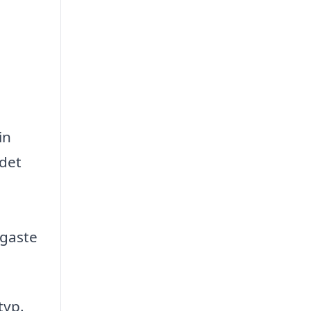
in
 det
igaste
typ.