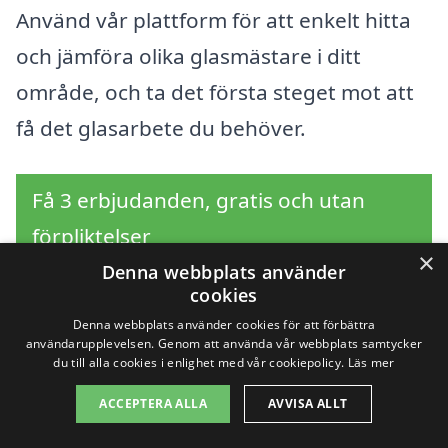
Använd vår plattform för att enkelt hitta
och jämföra olika glasmästare i ditt
område, och ta det första steget mot att
få det glasarbete du behöver.
Få 3 erbjudanden, gratis och utan
förpliktelser
×
Denna webbplats använder
cookies
Denna webbplats använder cookies för att förbättra
Sök efter en
användarupplevelsen. Genom att använda vår webbplats samtycker
du till alla cookies i enlighet med vår cookiepolicy.
Läs mer
professionell för
ACCEPTERA ALLA
AVVISA ALLT
glasmästare i andra