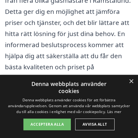
från flera olika glasmästare i Ramstalund.
Detta ger dig en möjlighet att jämföra
priser och tjänster, och det blir lättare att
hitta rätt lösning för just dina behov. En
informerad beslutsprocess kommer att
hjälpa dig att säkerställa att du får den
bästa kvaliteten och priset på
glasmästarens tjänster.
×
Denna webbplats använder
cookies
Få 3 erbjudanden, gratis och utan
Denna webbplats använder cookies för att förbättra
användarupplevelsen. Genom att använda vår webbplats samtycker
förpliktelser
du till alla cookies i enlighet med vår cookiepolicy.
Läs mer
ACCEPTERA ALLA
AVVISA ALLT