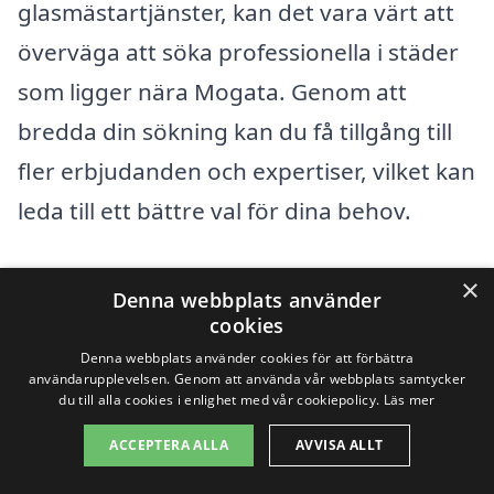
glasmästartjänster, kan det vara värt att
överväga att söka professionella i städer
som ligger nära Mogata. Genom att
bredda din sökning kan du få tillgång till
fler erbjudanden och expertiser, vilket kan
leda till ett bättre val för dina behov.
Några av de städer som du kan överväga
×
Denna webbplats använder
att fråga om glasmästare är:
cookies
Denna webbplats använder cookies för att förbättra
användarupplevelsen. Genom att använda vår webbplats samtycker
Söderköping
du till alla cookies i enlighet med vår cookiepolicy.
Läs mer
Norrköping
ACCEPTERA ALLA
AVVISA ALLT