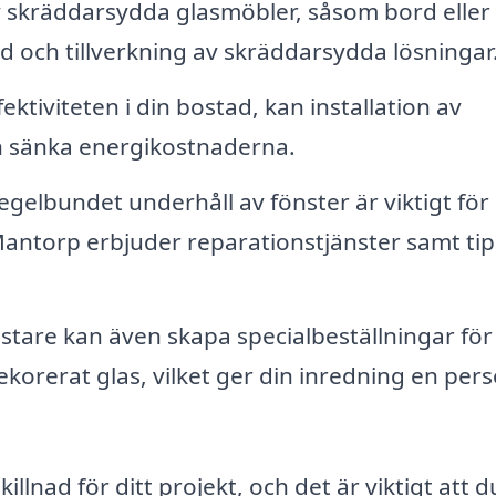
 skräddarsydda glasmöbler, såsom bord eller
d och tillverkning av skräddarsydda lösningar
ektiviteten i din bostad, kan installation av
h sänka energikostnaderna.
gelbundet underhåll av fönster är viktigt för 
Mantorp erbjuder reparationstjänster samt ti
are kan även skapa specialbeställningar för
ekorerat glas, vilket ger din inredning en pers
illnad för ditt projekt, och det är viktigt att d