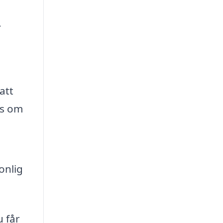
.
att
ps om
onlig
u får