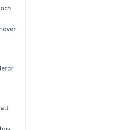
 och
ehöver
derar
 att
ehov