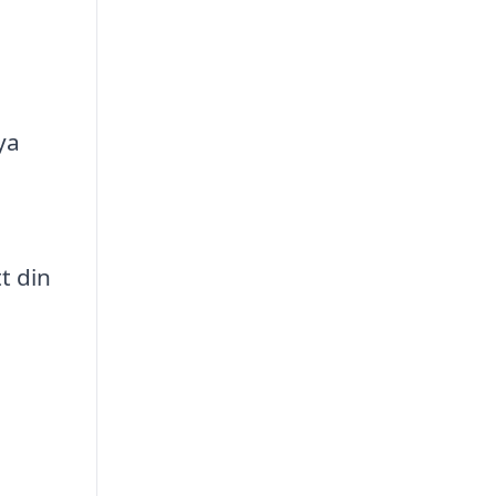
ya
t din