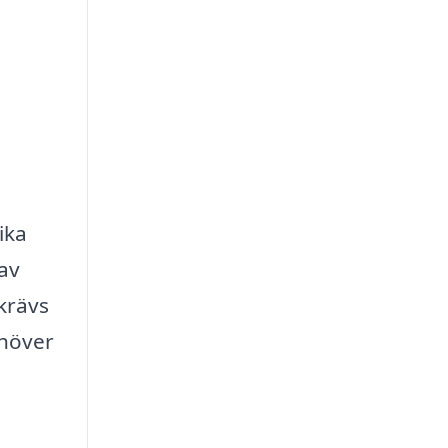
ika
 av
krävs
ehöver