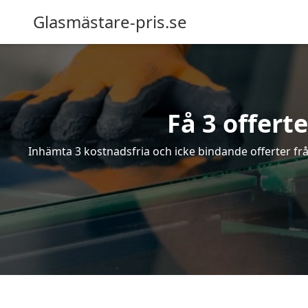
Glasmästare-pris.se
Få 3 offert
Inhämta 3 kostnadsfria och icke bindande offerter från