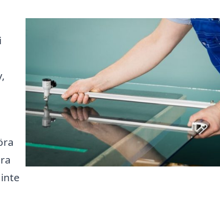
i
,
öra
ära
 inte