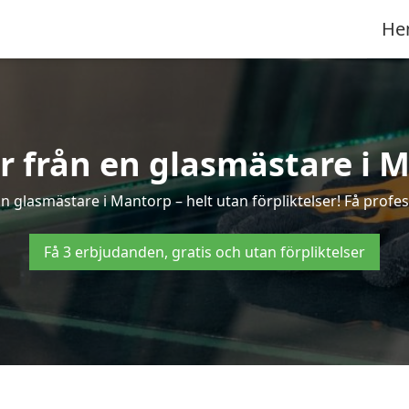
He
er från en glasmästare i 
 glasmästare i Mantorp – helt utan förpliktelser! Få profes
Få 3 erbjudanden, gratis och utan förpliktelser