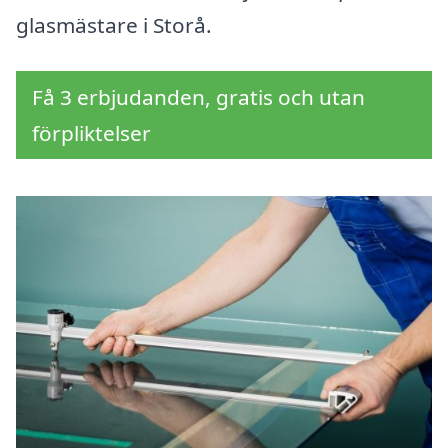
glasmästare i Storå.
Få 3 erbjudanden, gratis och utan
förpliktelser