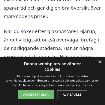
sparar tid och ger dig en bra översikt över
marknadens priser.
När du söker efter glasmästare i Hjärup,
är det viktigt att också överväga företag i
de närliggande städerna. Här är några
exempel på städer nära Hjärup där du
×
Denna webbplats använder
även kan hitta kvalificerade glasmästare:
cookies
Denna webbplats använder cookies för att förbättra
Staffanstorp
användarupplevelsen. Genom att använda vår webbplats samtycker
du till alla cookies i enlighet med vår cookiepolicy.
Läs mer
Lund
ACCEPTERA ALLA
AVVISA ALLT
Bjärred