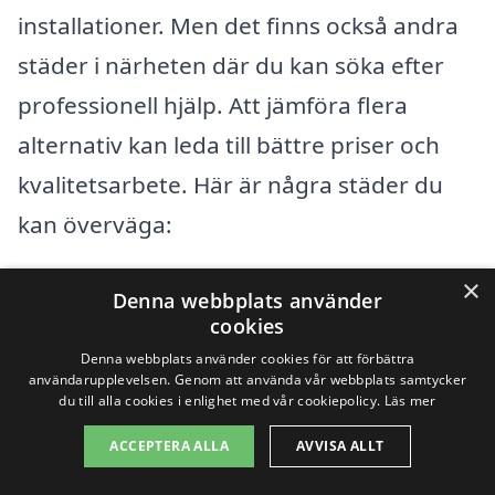
installationer. Men det finns också andra
städer i närheten där du kan söka efter
professionell hjälp. Att jämföra flera
alternativ kan leda till bättre priser och
kvalitetsarbete. Här är några städer du
kan överväga:
×
Månstad
Denna webbplats använder
cookies
Bredaryd
Denna webbplats använder cookies för att förbättra
användarupplevelsen. Genom att använda vår webbplats samtycker
Torskinge
du till alla cookies i enlighet med vår cookiepolicy.
Läs mer
ACCEPTERA ALLA
AVVISA ALLT
Storebro