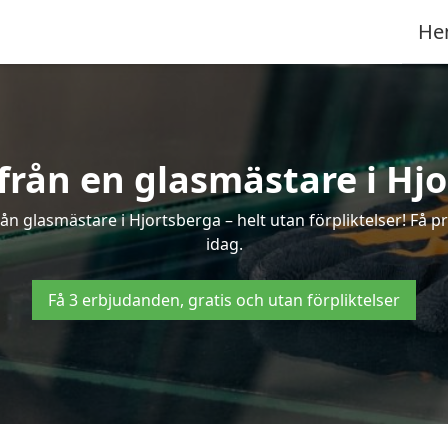
He
 från en glasmästare i Hj
n glasmästare i Hjortsberga – helt utan förpliktelser! Få p
idag.
Få 3 erbjudanden, gratis och utan förpliktelser