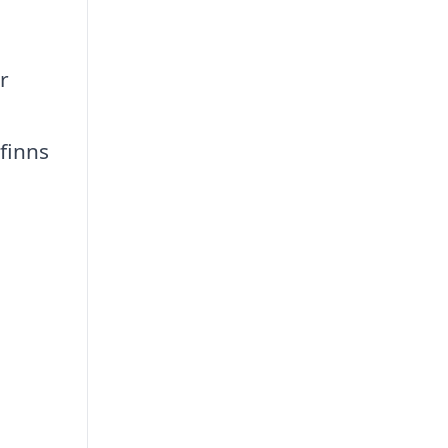
r
finns