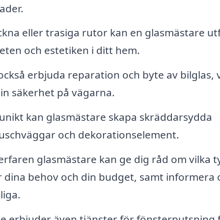
ader.
na eller trasiga rutor kan en glasmästare ut
eten och estetiken i ditt hem.
kså erbjuda reparation och byte av bilglas, v
 din säkerhet på vägarna.
 unikt kan glasmästare skapa skräddarsydda
 duschväggar och dekorationselement.
erfaren glasmästare kan ge dig råd om vilka t
r dina behov och din budget, samt informera
liga.
erbjuder även tjänster för fönsterputsning 