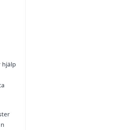
 hjälp
ta
ster
an