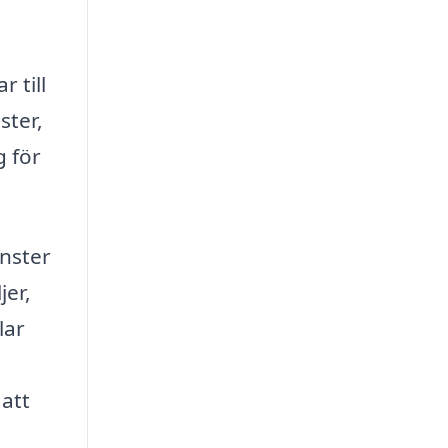
 till
ster,
g för
änster
jer,
lar
 att