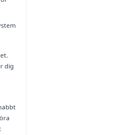
system
et.
r dig
u
snabbt
föra
t