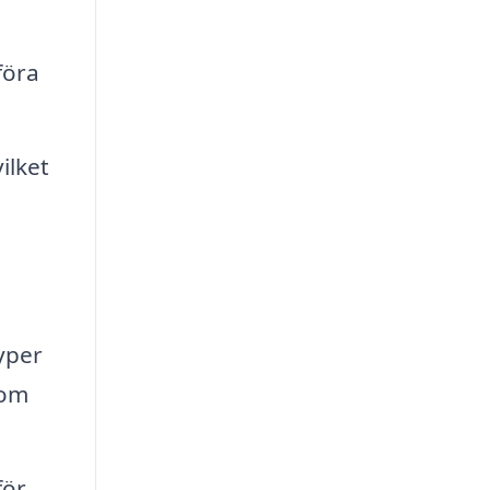
föra
ilket
yper
 om
för