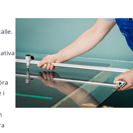
älle.
ativa
öra
 i
m
ra