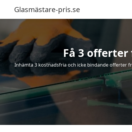
Glasmästare-pris.se
Få 3 offerter
Inhämta 3 kostnadsfria och icke bindande offerter frå