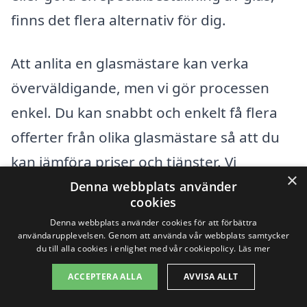
finns det flera alternativ för dig.
Att anlita en glasmästare kan verka
överväldigande, men vi gör processen
enkel. Du kan snabbt och enkelt få flera
offerter från olika glasmästare så att du
kan jämföra priser och tjänster. Vi
×
rekommenderar att du också överväger
Denna webbplats använder
cookies
glasmästare i kringliggande städer, som
Denna webbplats använder cookies för att förbättra
kan erbjuda flexibla lösningar och
användarupplevelsen. Genom att använda vår webbplats samtycker
du till alla cookies i enlighet med vår cookiepolicy.
Läs mer
konkurrenskraftiga priser. Här är några
ACCEPTERA ALLA
AVVISA ALLT
exempel på städer nära Tunnerstad där