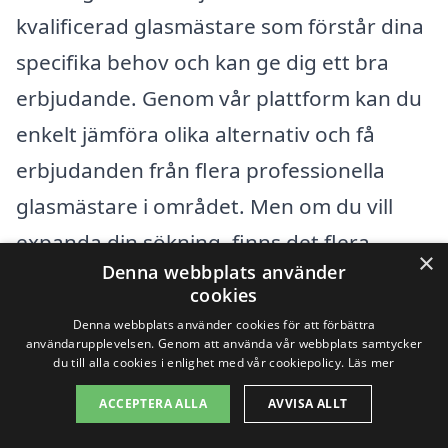
kvalificerad glasmästare som förstår dina
specifika behov och kan ge dig ett bra
erbjudande. Genom vår plattform kan du
enkelt jämföra olika alternativ och få
erbjudanden från flera professionella
glasmästare i området. Men om du vill
expanda din sökning, finns det flera
×
Denna webbplats använder
närliggande städer där du också kan hitta
cookies
duktiga glasmästare.
Denna webbplats använder cookies för att förbättra
användarupplevelsen. Genom att använda vår webbplats samtycker
du till alla cookies i enlighet med vår cookiepolicy.
Läs mer
Några av städerna i närheten av Habo
ACCEPTERA ALLA
AVVISA ALLT
som kan vara värda att undersöka är: