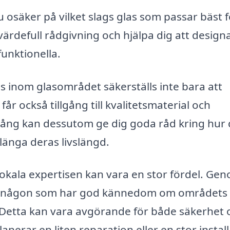
 osäker på vilket slags glas som passar bäst f
värdefull rådgivning och hjälpa dig att design
unktionella.
s inom glasområdet säkerställs inte bara att
får också tillgång till kvalitetsmaterial och
ång kan dessutom ge dig goda råd kring hur
rlänga deras livslängd.
 lokala expertisen kan vara en stor fördel. Ge
r du någon som har god kännedom om områdets
 Detta kan vara avgörande för både säkerhet 
lanerar en liten reparation eller en stor instal