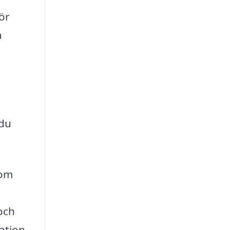
ör
a
 du
nom
och
lation