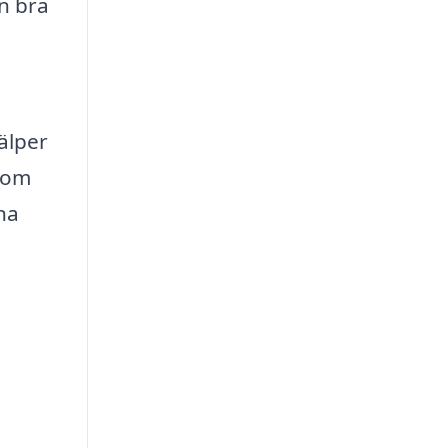
n bra
jälper
tom
na