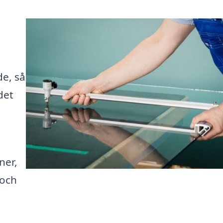
de, så
det
ner,
 och