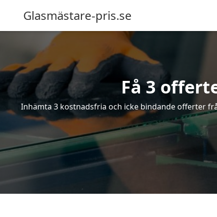
Glasmästare-pris.se
Få 3 offert
Inhämta 3 kostnadsfria och icke bindande offerter från