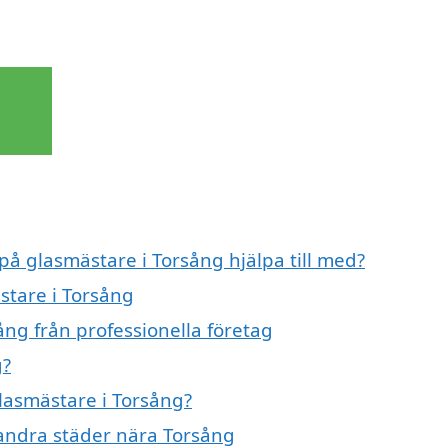
 på glasmästare i Torsång hjälpa till med?
stare i Torsång
ng från professionella företag
g?
glasmästare i Torsång?
 andra städer nära Torsång