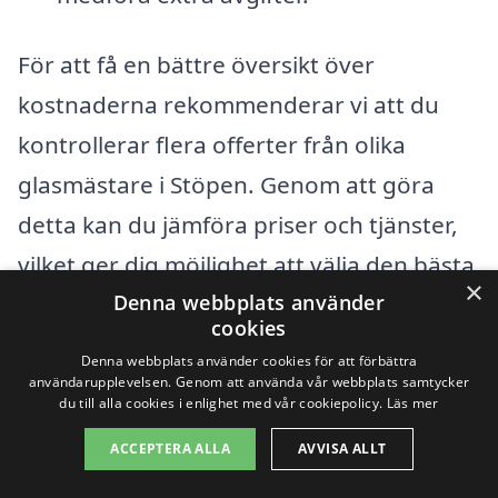
För att få en bättre översikt över
kostnaderna rekommenderar vi att du
kontrollerar flera offerter från olika
glasmästare i Stöpen. Genom att göra
detta kan du jämföra priser och tjänster,
vilket ger dig möjlighet att välja den bästa
×
Denna webbplats använder
lösningen för dina behov. Kom också ihåg
cookies
att kommunicera tydligt vad du behöver,
Denna webbplats använder cookies för att förbättra
så att du får en exakt uppskattning.
användarupplevelsen. Genom att använda vår webbplats samtycker
du till alla cookies i enlighet med vår cookiepolicy.
Läs mer
Medan priset är viktigt, är kvalitet och
ACCEPTERA ALLA
AVVISA ALLT
pålitlighet i tjänsterna avgörande för att