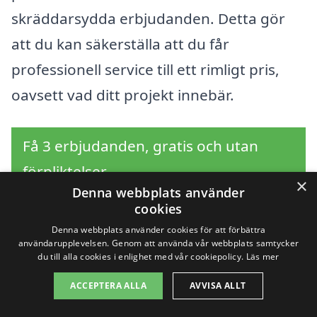
skräddarsydda erbjudanden. Detta gör
att du kan säkerställa att du får
professionell service till ett rimligt pris,
oavsett vad ditt projekt innebär.
Få 3 erbjudanden, gratis och utan
förpliktelser
×
Denna webbplats använder
cookies
Denna webbplats använder cookies för att förbättra
Sök efter en
användarupplevelsen. Genom att använda vår webbplats samtycker
du till alla cookies i enlighet med vår cookiepolicy.
Läs mer
professionell för
ACCEPTERA ALLA
AVVISA ALLT
glasmästare i andra