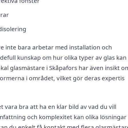
fektiva fönster
rar
disolering
are inte bara arbetar med installation och
defull kunskap om hur olika typer av glas kan
kal glasmästare i Skåpafors har även insikt o
ormerna i området, vilket gör deras expertis
vara bra att ha en klar bild av vad du vill
attning och komplexitet kan olika lösningar
kan du enkelt få kontakt med flera glasmästare