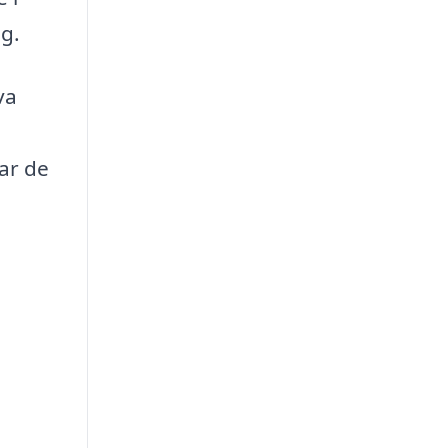
ig.
va
har de