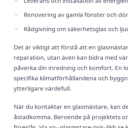
Leverans och installation av energief
Renovering av gamla fönster och dör
Rådgivning om säkerhetsglas och lju
Det är viktigt att förstå att en glasmäst
reparation, utan även kan bidra med vär
påverka din inredning och komfort. En lo
specifika klimatförhållandena och byggn
ytterligare värdefull.
När du kontaktar en glasmästare, kan det 
åstadkomma. Beroende på projektets omf
föreslås. Via xn--glasmstare-pris-4kb.se 