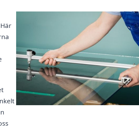
 Här
rna
e
et
nkelt
ån
oss
i