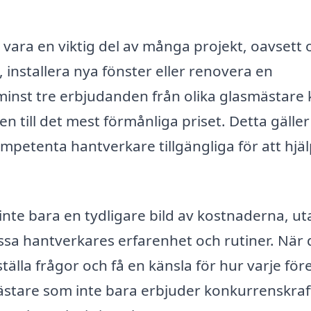
n vara en viktig del av många projekt, oavsett
, installera nya fönster eller renovera en
minst tre erbjudanden från olika glasmästare
en till det mest förmånliga priset. Detta gäller
kompetenta hantverkare tillgängliga för att hjä
g inte bara en tydligare bild av kostnaderna, ut
ssa hantverkares erfarenhet och rutiner. När
älla frågor och få en känsla för hur varje för
mästare som inte bara erbjuder konkurrenskraf