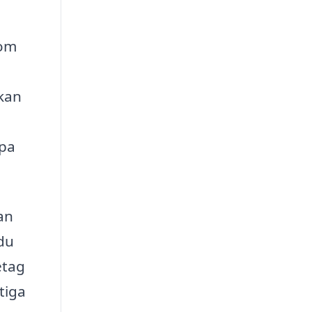
 om
 kan
lpa
an
 du
etag
tiga