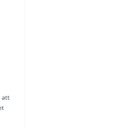
 att
et