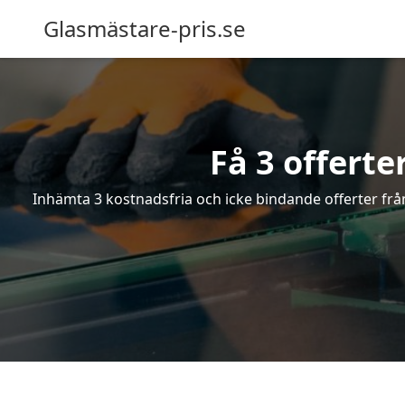
Glasmästare-pris.se
Få 3 offerte
Inhämta 3 kostnadsfria och icke bindande offerter från 