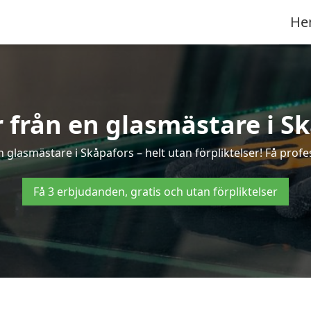
He
r från en glasmästare i S
glasmästare i Skåpafors – helt utan förpliktelser! Få profe
Få 3 erbjudanden, gratis och utan förpliktelser