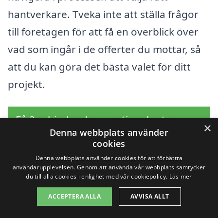
hantverkare. Tveka inte att ställa frågor
till företagen för att få en överblick över
vad som ingår i de offerter du mottar, så
att du kan göra det bästa valet för ditt
projekt.
Få 3 erbjudanden, gratis och utan
×
Denna webbplats använder
förpliktelser
cookies
Denna webbplats använder cookies för att förbättra
användarupplevelsen. Genom att använda vår webbplats samtycker
du till alla cookies i enlighet med vår cookiepolicy.
Läs mer
Sök efter en
ACCEPTERA ALLA
AVVISA ALLT
professionell