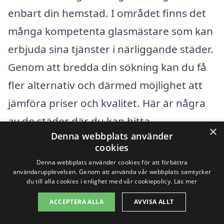
enbart din hemstad. I området finns det
många kompetenta glasmästare som kan
erbjuda sina tjänster i närliggande städer.
Genom att bredda din sökning kan du få
fler alternativ och därmed möjlighet att
jämföra priser och kvalitet. Här är några
av de städer där du kan hitta
×
Denna webbplats använder
glasmästare:
cookies
Denna webbplats använder cookies för att förbättra
Hallsberg
användarupplevelsen. Genom att använda vår webbplats samtycker
du till alla cookies i enlighet med vår cookiepolicy.
Läs mer
Vretstorp
ACCEPTERA ALLA
AVVISA ALLT
Kumla