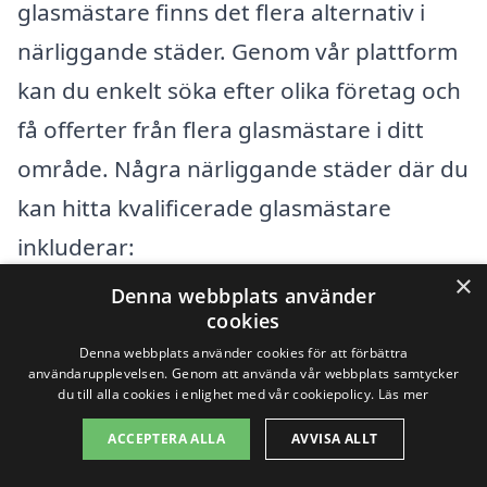
glasmästare finns det flera alternativ i
närliggande städer. Genom vår plattform
kan du enkelt söka efter olika företag och
få offerter från flera glasmästare i ditt
område. Några närliggande städer där du
kan hitta kvalificerade glasmästare
inkluderar:
×
Denna webbplats använder
Hörby
cookies
Denna webbplats använder cookies för att förbättra
Löberöd
användarupplevelsen. Genom att använda vår webbplats samtycker
du till alla cookies i enlighet med vår cookiepolicy.
Läs mer
Höör
ACCEPTERA ALLA
AVVISA ALLT
Veberöd