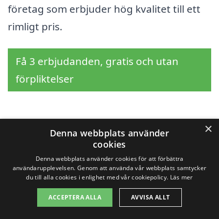
företag som erbjuder hög kvalitet till ett
rimligt pris.
Få 3 erbjudanden, gratis och utan
förpliktelser
×
Sök efter en
Denna webbplats använder
cookies
professionell för
Denna webbplats använder cookies för att förbättra
användarupplevelsen. Genom att använda vår webbplats samtycker
glasmästare i andra
du till alla cookies i enlighet med vår cookiepolicy.
Läs mer
städer nära Öbolandet
ACCEPTERA ALLA
AVVISA ALLT