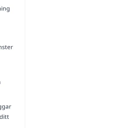
ning
nster
a
ggar
ditt