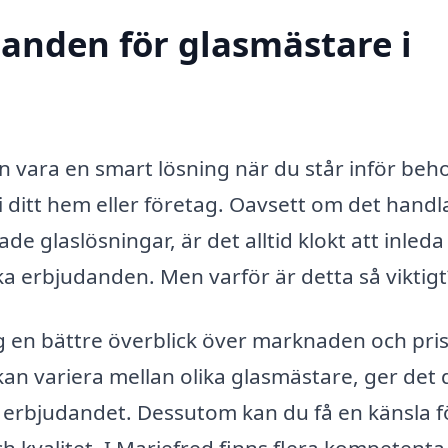
danden för glasmästare i
n vara en smart lösning när du står inför beh
s i ditt hem eller företag. Oavsett om det hand
ade glaslösningar, är det alltid klokt att inleda
a erbjudanden. Men varför är detta så viktigt
 dig en bättre överblick över marknaden och pri
an variera mellan olika glasmästare, ger det 
a erbjudandet. Dessutom kan du få en känsla f
h kvalitet. I Mariefred finns flera kompetenta