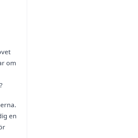
ovet
lar om
?
serna.
dig en
ör