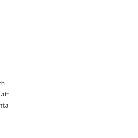
ch
 att
nta