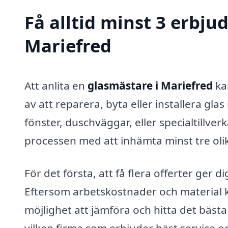
Få alltid minst 3 erbju
Mariefred
Att anlita en
glasmästare i Mariefred
ka
av att reparera, byta eller installera gla
fönster, duschväggar, eller specialtillverk
processen med att inhämta minst tre olik
För det första, att få flera offerter ger
Eftersom arbetskostnader och material k
möjlighet att jämföra och hitta det bäst
vilken firma som erbjuder bäst service oc