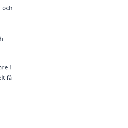
d och
ch
are i
lt få