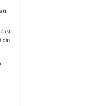
att
 bäst
å din
h