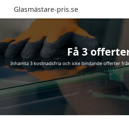
Glasmästare-pris.se
Få 3 offerte
Inhämta 3 kostnadsfria och icke bindande offerter från 