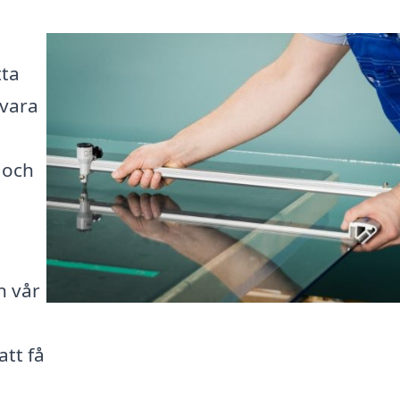
tta
 vara
v och
n vår
att få