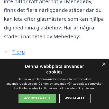
inte hittar rätt alternativ i Mehedeby,
finns det flera närliggande städer där du
kan leta efter glasmästare som kan hjälpa
dig med dina glasbehov. Här är några
städer i närheten av Mehedeby:
Tierp
×
Skutskär
Denna webbplats använder
cookies
Gävle
Denna webbplats använder cookies för att förbättra
användarupplevelsen. Genom att använda vår webbplats samtycker
Älvkarleby
du till alla cookies i enlighet med vår cookiepolicy.
Läs mer
ACCEPTERA ALLA
AVVISA ALLT
Östhammar