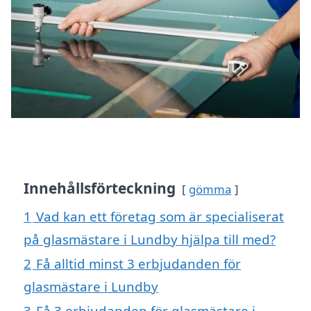
Innehållsförteckning
gömma
1
Vad kan ett företag som är specialiserat
på glasmästare i Lundby hjälpa till med?
2
Få alltid minst 3 erbjudanden för
glasmästare i Lundby
3
Få 3 erbjudanden för glasmästare i