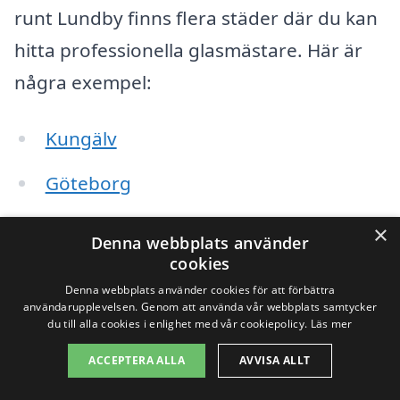
runt Lundby finns flera städer där du kan
hitta professionella glasmästare. Här är
några exempel:
Kungälv
Göteborg
Lerum
×
Denna webbplats använder
cookies
Partille
Denna webbplats använder cookies för att förbättra
användarupplevelsen. Genom att använda vår webbplats samtycker
Mölndal
du till alla cookies i enlighet med vår cookiepolicy.
Läs mer
Trollhättan
ACCEPTERA ALLA
AVVISA ALLT