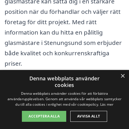
glasmästare kan sätta dig i en starkare
position när du förhandlar och väljer rätt
företag för ditt projekt. Med rätt
information kan du hitta en pålitlig
glasmästare i Stenungsund som erbjuder
både kvalitet och konkurrenskraftiga
priser.
×
Denna webbplats använder
Få 3 erbjudanden, gratis och utan
cookies
förpliktelser
Denna webbplats använder cookies för att förbättra
användarupplevelsen. Genom att använda vår webbplats samtycker
du till alla cookies i enlighet med vår cookiepolicy.
Läs mer
ACCEPTERA ALLA
AVVISA ALLT
Sök efter en