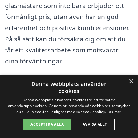
glasmästare som inte bara erbjuder ett
förmånligt pris, utan även har en god
erfarenhet och positiva kundrecensioner.
På så sätt kan du försäkra dig om att du
får ett kvalitetsarbete som motsvarar
dina förväntningar.
×
Få 3 erbjudanden, gratis och utan
Denna webbplats använder
cookies
förpliktelser
Denna webbplats använder cookies för att förbättra
användarupplevelsen. Genom att använda vår webbplats samtycker
du till alla cookies i enlighet med vår cookiepolicy.
Läs mer
ACCEPTERA ALLA
AVVISA ALLT
Sök efter en