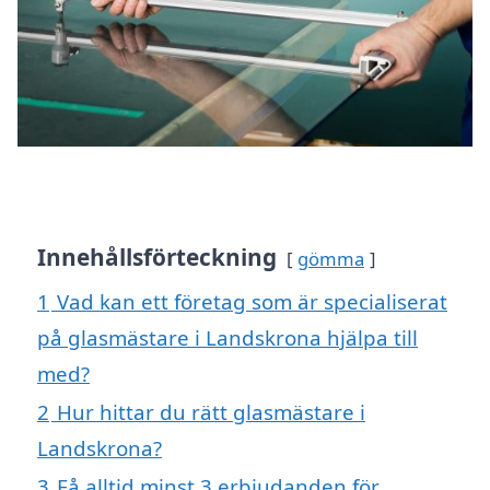
Innehållsförteckning
gömma
1
Vad kan ett företag som är specialiserat
på glasmästare i Landskrona hjälpa till
med?
2
Hur hittar du rätt glasmästare i
Landskrona?
3
Få alltid minst 3 erbjudanden för