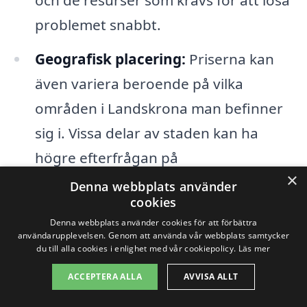
och de resurser som krävs för att lösa
problemet snabbt.
Geografisk placering:
Priserna kan
även variera beroende på vilka
områden i Landskrona man befinner
sig i. Vissa delar av staden kan ha
högre efterfrågan på
×
glasmästarservice, vilket kan påverka
Denna webbplats använder
cookies
priserna.
Denna webbplats använder cookies för att förbättra
användarupplevelsen. Genom att använda vår webbplats samtycker
Det är alltid fördelaktigt att få flera
du till alla cookies i enlighet med vår cookiepolicy.
Läs mer
offerter från olika glasmästare i
ACCEPTERA ALLA
AVVISA ALLT
Landskrona för att jämföra priser och