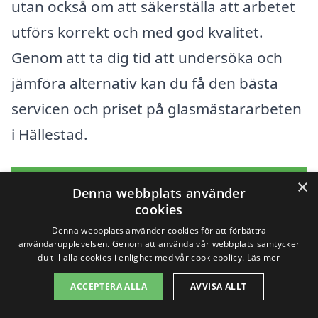
utan också om att säkerställa att arbetet
utförs korrekt och med god kvalitet.
Genom att ta dig tid att undersöka och
jämföra alternativ kan du få den bästa
servicen och priset på glasmästararbeten
i Hällestad.
×
Få 3 erbjudanden, gratis och utan
Denna webbplats använder
cookies
förpliktelser
Denna webbplats använder cookies för att förbättra
användarupplevelsen. Genom att använda vår webbplats samtycker
du till alla cookies i enlighet med vår cookiepolicy.
Läs mer
Sök efter en
ACCEPTERA ALLA
AVVISA ALLT