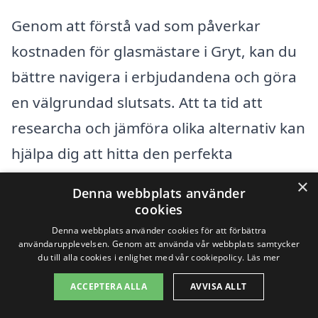
Genom att förstå vad som påverkar
kostnaden för glasmästare i Gryt, kan du
bättre navigera i erbjudandena och göra
en välgrundad slutsats. Att ta tid att
researcha och jämföra olika alternativ kan
hjälpa dig att hitta den perfekta
glasmästaren både gällande pris och
×
Denna webbplats använder
kvalitet.
cookies
Denna webbplats använder cookies för att förbättra
användarupplevelsen. Genom att använda vår webbplats samtycker
Få 3 erbjudanden, gratis och utan
du till alla cookies i enlighet med vår cookiepolicy.
Läs mer
förpliktelser
ACCEPTERA ALLA
AVVISA ALLT