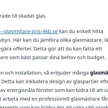
ade till skadat glas
--glasmstare-pris-4kb.se
kan du enkelt hitta
sbyn. Här kan du jämföra olika glasmästare, l
gära offerter. Detta gör att du kan fatta ett
tare som bäst passar dina behov och budget.
n och installation, så erbjuder många
glasmä
Detta kan inkludera design av glaspartier eft
 av energisnåla fönster som kan bidra till att 
arbeta med en professionell glasmästare får
expertis som kan hjälpa dig att välja rätt pro