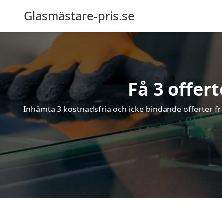
Glasmästare-pris.se
Få 3 offer
Inhämta 3 kostnadsfria och icke bindande offerter frå