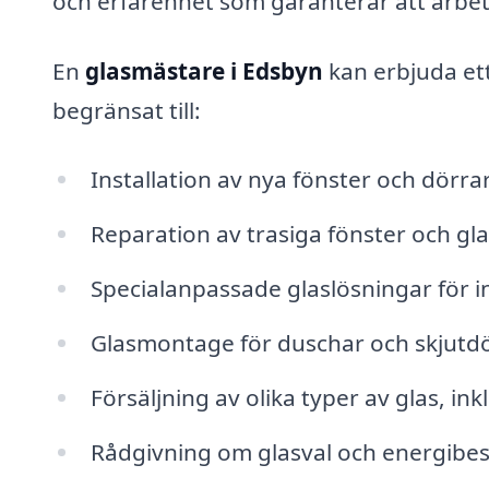
och erfarenhet som garanterar att arbete
En
glasmästare i Edsbyn
kan erbjuda ett
begränsat till:
Installation av nya fönster och dörra
Reparation av trasiga fönster och gl
Specialanpassade glaslösningar för 
Glasmontage för duschar och skjutd
Försäljning av olika typer av glas, in
Rådgivning om glasval och energibes