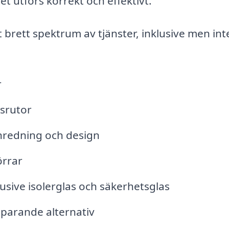
t utförs korrekt och effektivt.
 brett spektrum av tjänster, inklusive men int
r
asrutor
inredning och design
örrar
klusive isolerglas och säkerhetsglas
parande alternativ