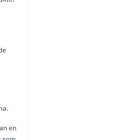
ade
na.
kan en
r som