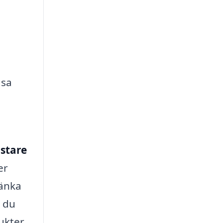
äsa
stare
er
sänka
 du
dukter