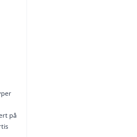
yper
ert på
tis