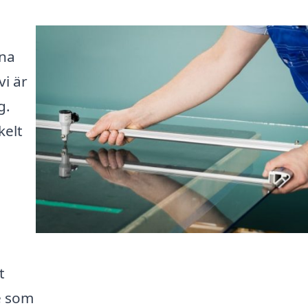
ina
i är
g.
kelt
t
e som