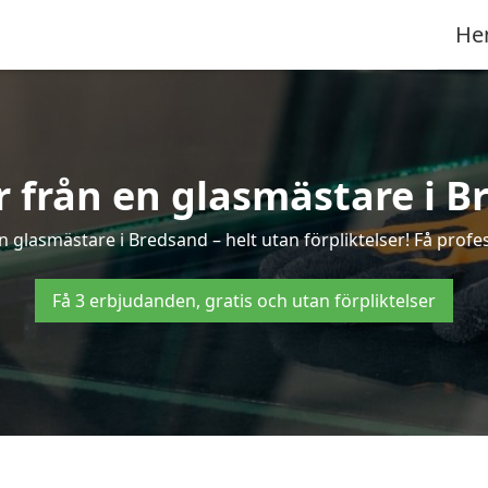
He
er från en glasmästare i B
 glasmästare i Bredsand – helt utan förpliktelser! Få profes
Få 3 erbjudanden, gratis och utan förpliktelser