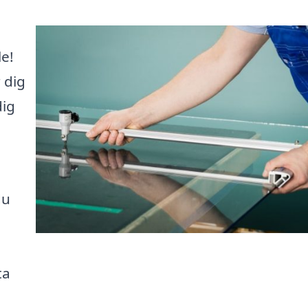
le!
 dig
dig
du
ta