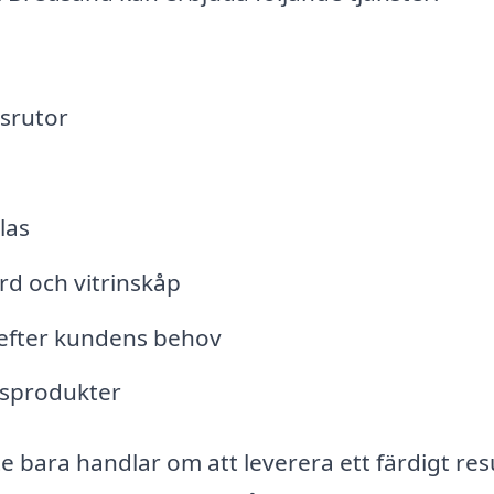
asrutor
las
rd och vitrinskåp
 efter kundens behov
lasprodukter
nte bara handlar om att leverera ett färdigt res