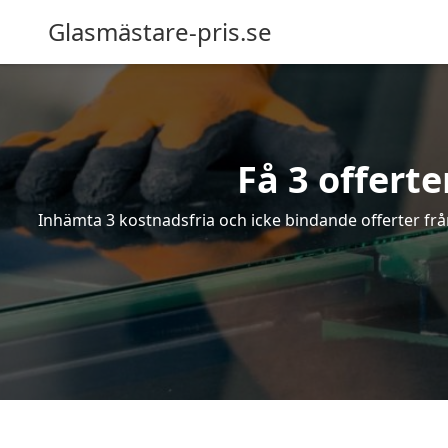
Glasmästare-pris.se
Få 3 offert
Inhämta 3 kostnadsfria och icke bindande offerter från