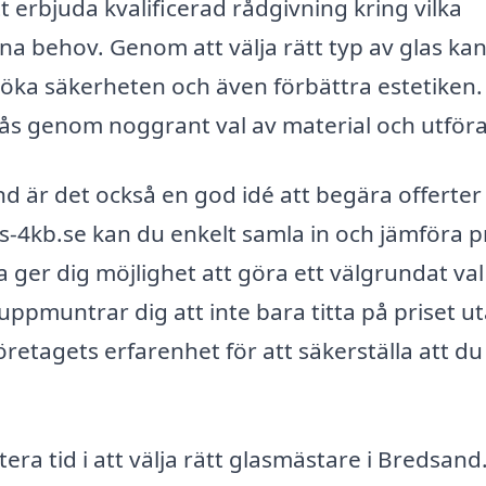
 erbjuda kvalificerad rådgivning kring vilka
ina behov. Genom att välja rätt typ av glas ka
, öka säkerheten och även förbättra estetiken.
nås genom noggrant val av material och utför
d är det också en god idé att begära offerter
is-4kb.se kan du enkelt samla in och jämföra p
a ger dig möjlighet att göra ett välgrundat val
uppmuntrar dig att inte bara titta på priset u
etagets erfarenhet för att säkerställa att du
era tid i att välja rätt glasmästare i Bredsand