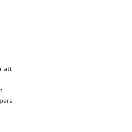
r att
h
spara