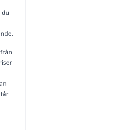
n du
ande.
 från
riser
tan
 får
.