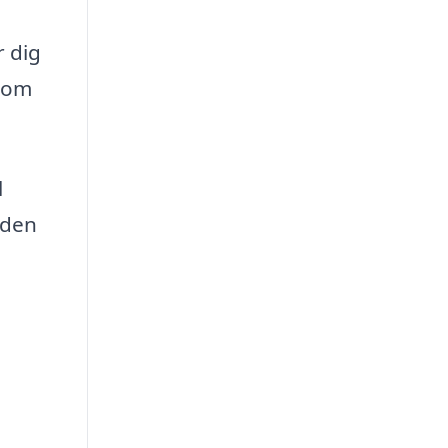
r dig
 som
l
nden