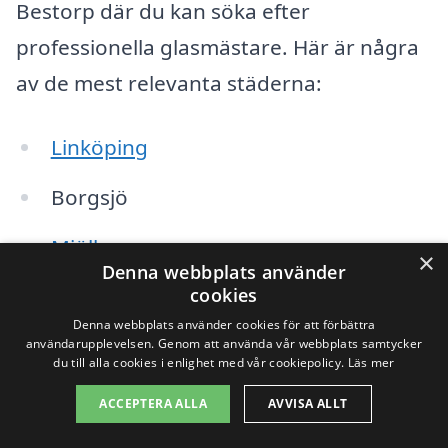
Bestorp där du kan söka efter
professionella glasmästare. Här är några
av de mest relevanta städerna:
Linköping
Borgsjö
Mjölby
×
Denna webbplats använder
Norrköping
cookies
Denna webbplats använder cookies för att förbättra
Skenäs
användarupplevelsen. Genom att använda vår webbplats samtycker
du till alla cookies i enlighet med vår cookiepolicy.
Läs mer
Fjälkinge
ACCEPTERA ALLA
AVVISA ALLT
Finspång