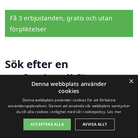
Få 3 erbjudanden, gratis och utan
förpliktelser
Sök efter en
professionell för
×
Denna webbplats använder
glasmästare i andra
cookies
Denna webbplats använder cookies för att förbättra
städer nära Aneby
användarupplevelsen. Genom att använda vår webbplats samtycker
du till alla cookies i enlighet med vår cookiepolicy.
Läs mer
ACCEPTERA ALLA
AVVISA ALLT
Att hitta en pålitlig glasmästare i Aneby