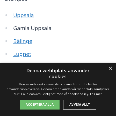
Uppsala
Gamla Uppsala
Bälinge
Lugnet
Flogsta
×
Denna webbplats använder
cookies
Vaksala
Denna webbplats använder cookies för att förbättra
användarupplevelsen. Genom att använda vår webbplats samtycker
Överboda
du till alla cookies i enlighet med vår cookiepolicy.
Läs mer
Granby
ACCEPTERA ALLA
AVVISA ALLT