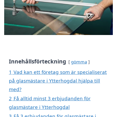
Innehållsförteckning
gömma
1
Vad kan ett företag som är specialiserat
på glasmästare i Ytterhogdal hjälpa till
med?
2
Få alltid minst 3 erbjudanden för
glasmästare i Ytterhogdal
3
Få 3 erbjudanden för glasmästare i