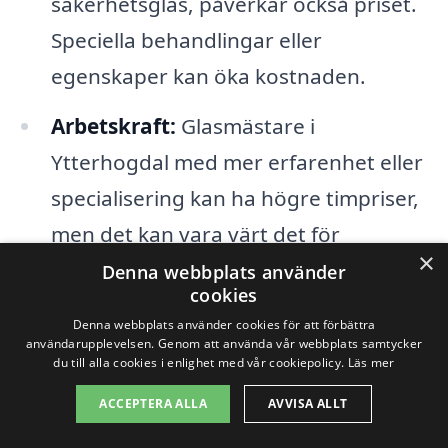
säkerhetsglas, påverkar också priset.
Speciella behandlingar eller
egenskaper kan öka kostnaden.
Arbetskraft:
Glasmästare i
Ytterhogdal med mer erfarenhet eller
specialisering kan ha högre timpriser,
men det kan vara värt det för
×
kvaliteten som erbjuds.
Denna webbplats använder
cookies
Transportkostnader:
Om
Denna webbplats använder cookies för att förbättra
användarupplevelsen. Genom att använda vår webbplats samtycker
glasmästaren behöver resa längre för
du till alla cookies i enlighet med vår cookiepolicy.
Läs mer
att nå ditt hem, kan det påverka det
ACCEPTERA ALLA
AVVISA ALLT
totala priset som du får.