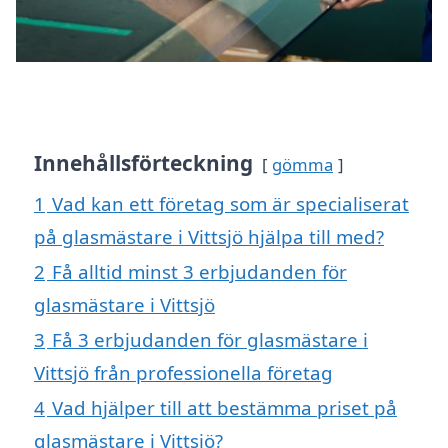
Innehållsförteckning
gömma
1
Vad kan ett företag som är specialiserat
på glasmästare i Vittsjö hjälpa till med?
2
Få alltid minst 3 erbjudanden för
glasmästare i Vittsjö
3
Få 3 erbjudanden för glasmästare i
Vittsjö från professionella företag
4
Vad hjälper till att bestämma priset på
glasmästare i Vittsjö?