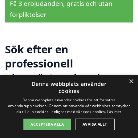
Få 3 erbjudanden, gratis och utan
förpliktelser
Sök efter en
professionell
glasmästare i andra
×
Denna webbplats använder
städer nära Vittsjö
cookies
Denna webbplats använder cookies för att förbättra
användarupplevelsen. Genom att använda vår webbplats samtycker
du till alla cookies i enlighet med vår cookiepolicy.
Läs mer
Att hitta en pålitlig glasmästare i Vittsjö
ACCEPTERA ALLA
AVVISA ALLT
kan vara en utmaning, men med rätt