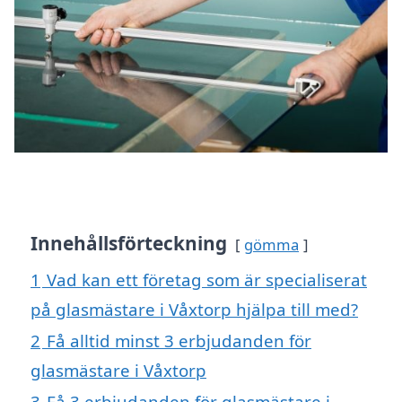
Innehållsförteckning
gömma
1
Vad kan ett företag som är specialiserat
på glasmästare i Våxtorp hjälpa till med?
2
Få alltid minst 3 erbjudanden för
glasmästare i Våxtorp
3
Få 3 erbjudanden för glasmästare i