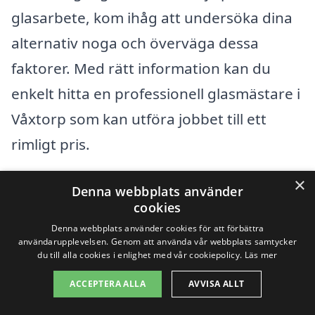
glasarbete, kom ihåg att undersöka dina
alternativ noga och överväga dessa
faktorer. Med rätt information kan du
enkelt hitta en professionell glasmästare i
Våxtorp som kan utföra jobbet till ett
rimligt pris.
×
Denna webbplats använder
Få 3 erbjudanden, gratis och utan
cookies
förpliktelser
Denna webbplats använder cookies för att förbättra
användarupplevelsen. Genom att använda vår webbplats samtycker
du till alla cookies i enlighet med vår cookiepolicy.
Läs mer
ACCEPTERA ALLA
AVVISA ALLT
Sök efter en