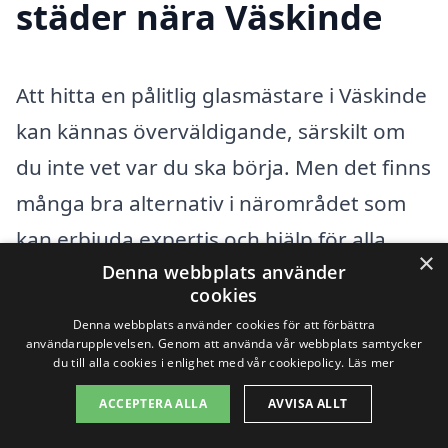
städer nära Väskinde
Att hitta en pålitlig glasmästare i Väskinde
kan kännas överväldigande, särskilt om
du inte vet var du ska börja. Men det finns
många bra alternativ i närområdet som
kan erbjuda expertis och hjälp för alla
×
Denna webbplats använder
typer av glasarbeten. Oavsett om du
cookies
behöver hjälp med reparation av fönster,
Denna webbplats använder cookies för att förbättra
installation av glasdörrar eller
användarupplevelsen. Genom att använda vår webbplats samtycker
du till alla cookies i enlighet med vår cookiepolicy.
Läs mer
specialanpassade glaslösningar, kan du
ACCEPTERA ALLA
AVVISA ALLT
enkelt få kontakt med duktiga