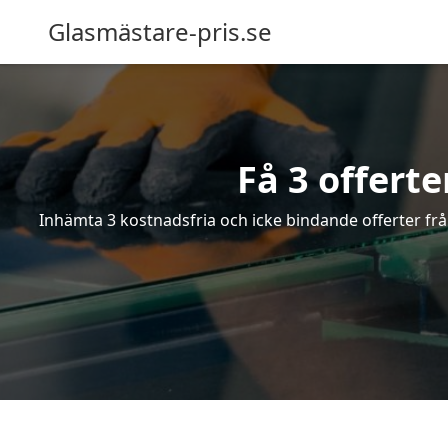
Glasmästare-pris.se
Få 3 offert
Inhämta 3 kostnadsfria och icke bindande offerter från