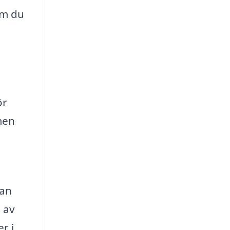
om du
ör
men
kan
s av
r i