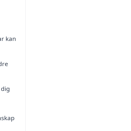
ar kan
dre
 dig
unskap