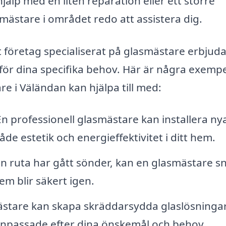
älp med en liten reparation eller ett större
smästare i området redo att assistera dig.
t företag specialiserat på glasmästare erbjud
för dina specifika behov. Här är några exemp
e i Väländan kan hjälpa till med:
n professionell glasmästare kan installera ny
åde estetik och energieffektivitet i ditt hem.
 ruta har gått sönder, kan en glasmästare s
hem blir säkert igen.
stare kan skapa skräddarsydda glaslösningar
anpassade efter dina önskemål och behov.