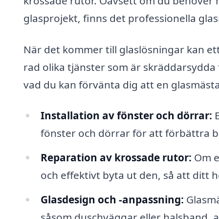
krossade rutor. Oavsett om du behöver hj
glasprojekt, finns det professionella gla
När det kommer till glaslösningar kan et
rad olika tjänster som är skräddarsydda 
vad du kan förvänta dig att en glasmästar
Installation av fönster och dörrar:
E
fönster och dörrar för att förbättra b
Reparation av krossade rutor:
Om en
och effektivt byta ut den, så att ditt 
Glasdesign och -anpassning:
Glasmä
såsom duschväggar eller halsband, 