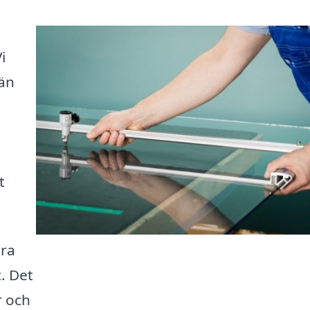
i
män
t
ära
. Det
r och