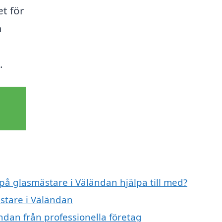
et för
m
.
 på glasmästare i Väländan hjälpa till med?
ästare i Väländan
ndan från professionella företag