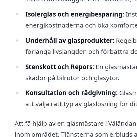
Isolerglas och energibesparing:
Inst
energikostnaderna och öka komforten
Underhåll av glasprodukter:
Regelbu
förlänga livslängden och förbättra d
Stenskott och Repors:
En glasmästar
skador på bilrutor och glasytor.
Konsultation och rådgivning:
Glasmä
att välja rätt typ av glaslösning för di
Att få hjälp av en glasmästare i Väländan 
inom området. Tjänsterna som erbjuds av