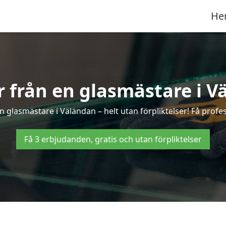
He
er från en glasmästare i V
 glasmästare i Väländan – helt utan förpliktelser! Få profes
Få 3 erbjudanden, gratis och utan förpliktelser