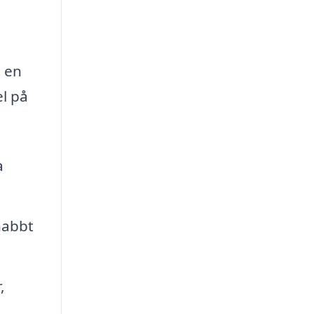
a en
el på
a
nabbt
,