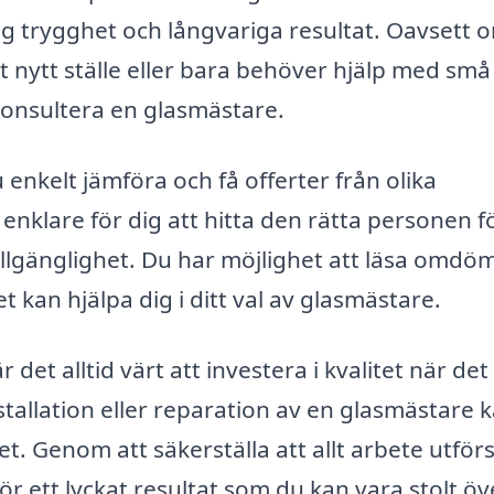
dig trygghet och långvariga resultat. Oavsett 
t nytt ställe eller bara behöver hjälp med små
t konsultera en glasmästare.
nkelt jämföra och få offerter från olika
enklare för dig att hitta den rätta personen f
tillgänglighet. Du har möjlighet att läsa omdö
 kan hjälpa dig i ditt val av glasmästare.
 det alltid värt att investera i kvalitet när det
stallation eller reparation av en glasmästare 
et. Genom att säkerställa att allt arbete utför
r ett lyckat resultat som du kan vara stolt öve