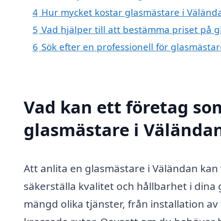
4
Hur mycket kostar glasmästare i Väländ
5
Vad hjälper till att bestämma priset på 
6
Sök efter en professionell för glasmästa
Vad kan ett företag som
glasmästare i Väländan
Att anlita en glasmästare i Väländan kan
säkerställa kvalitet och hållbarhet i din
mängd olika tjänster, från installation av