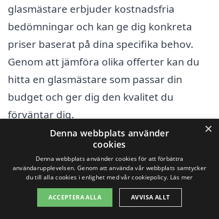
glasmästare erbjuder kostnadsfria
bedömningar och kan ge dig konkreta
priser baserat på dina specifika behov.
Genom att jämföra olika offerter kan du
hitta en glasmästare som passar din
budget och ger dig den kvalitet du
förväntar dig.
×
Denna webbplats använder
cookies
Få 3 erbjudanden, gratis och utan
Denna webbplats använder cookies för att förbättra
förpliktelser
användarupplevelsen. Genom att använda vår webbplats samtycker
du till alla cookies i enlighet med vår cookiepolicy.
Läs mer
ACCEPTERA ALLA
AVVISA ALLT