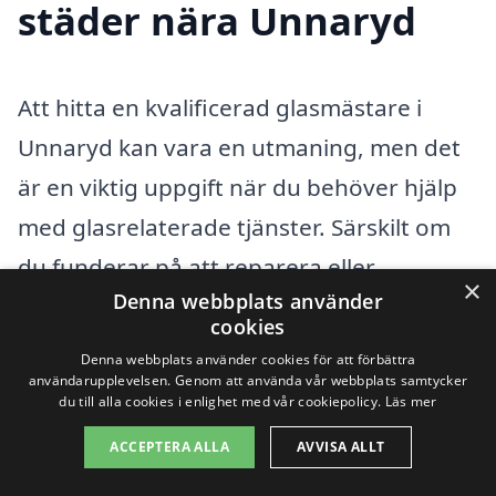
städer nära Unnaryd
Att hitta en kvalificerad glasmästare i
Unnaryd kan vara en utmaning, men det
är en viktig uppgift när du behöver hjälp
med glasrelaterade tjänster. Särskilt om
du funderar på att reparera eller
×
Denna webbplats använder
installera fönster, glasdörrar eller andra
cookies
glasprodukter. Genom att använda vår
Denna webbplats använder cookies för att förbättra
användarupplevelsen. Genom att använda vår webbplats samtycker
plattform kan du enkelt jämföra priser
du till alla cookies i enlighet med vår cookiepolicy.
Läs mer
och tjänster från olika glasmästare i ditt
ACCEPTERA ALLA
AVVISA ALLT
närområde.